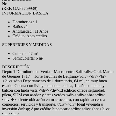
No
(REF. GAP7759939)
INFORMACIÓN BÁSICA
Dormitorios : 1
Baños : 1
Antigüedad : 11 Años
Crédito: Apto crédito
SUPERFICIES Y MEDIDAS
Cubierta: 57 m²
Semicubierta: 6 m²
DESCRIPCIÓN
Depto 1 Dormitorio en Venta – Macrocentro Salta<div>Gral. Martín
de Güemes 1717 – Torre Jardines de Belgrano</div><div><br>
</div><div>Departamento de 1 dormitorio, 64 m², en muy buen
estado. Cuenta con living–comedor, cocina, 1 baño completo y
balcón con linda vista.</div><div>El edificio ofrece seguridad,
pileta, SUM con asador y áreas verdes.</div><div><br></div>
<div>Excelente ubicación en macrocentro, con rápido acceso a
comercios, servicios y transporte.</div><div>Ideal vivienda o
inversión.&nbsp; Apto crédito hipotecario</div><div><br></div>
<br> <br>