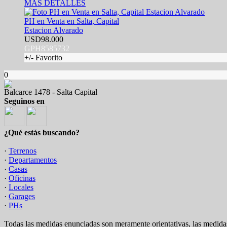
MÁS DETALLES
PH en Venta en Salta, Capital
Estacion Alvarado
USD98.000
GPH8585732
+/- Favorito
0
Balcarce 1478 - Salta Capital
Seguinos en
¿Qué estás buscando?
·
Terrenos
·
Departamentos
·
Casas
·
Oficinas
·
Locales
·
Garages
·
PHs
Todas las medidas enunciadas son meramente orientativas, las medidas